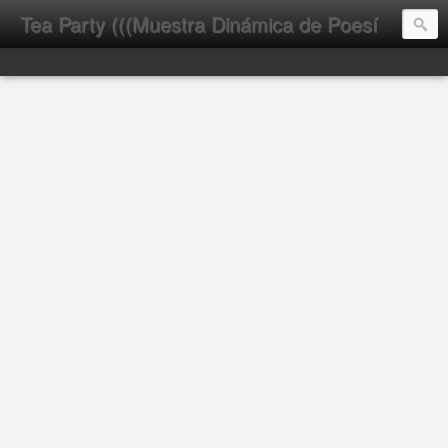
Tea Party (((Muestra Dinámica de Poesía Latinoamericana)))