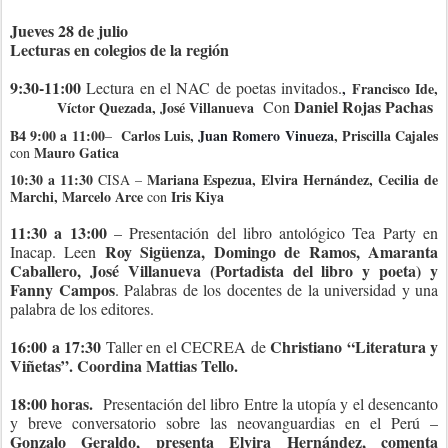
Jueves 28 de julio
Lecturas en colegios de la región
9:30-11:00
Lectura en el NAC de poetas invitados.
,
Francisco Ide,
Daniel Rojas Pachas
Con
Víctor Quezada, José Villanueva
B4 9:00 a 11:00
Carlos Luis,
Juan Romero Vinueza
, Priscilla Cajales
–
Mauro Gatica
con
10:30 a 11:30
Mariana Espezua, Elvira Hernández, Cecilia de
CISA –
Marchi, Marcelo Arce
Iris Kiya
con
11:30 a 13:00
– Presentación del libro antológico Tea Party en
Roy Sigüenza, Domingo de Ramos, Amaranta
Inacap. Leen
Caballero, José Villanueva (Portadista del libro y poeta) y
Fanny Campos
. Palabras de los docentes de la universidad y una
palabra de los editores.
16:00 a 17:30
Christiano “Literatura y
Taller en el CECREA de
Viñetas”. Coordina Mattias Tello.
18:00 horas.
Presentación del libro Entre la utopía y el desencanto
y breve conversatorio sobre las neovanguardias en el Perú –
Gonzalo Geraldo, presenta Elvira Hernández, comenta