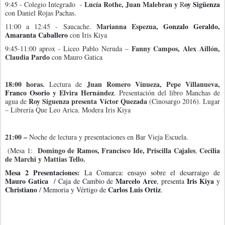
Lucía Rothe, Juan Malebran y
oy Sigüenza
9:45 - Colegio Integrado -
R
con Daniel Rojas Pachas.
Marianna Espezua
, Gonzalo Geraldo,
11:00 a 12:45 - Saucache.
Amaranta Caballero
con Iris Kiya
Fanny Campos, Alex Aillón,
9:45-11:00 aprox - Liceo Pablo Neruda –
Claudia Pardo
con Mauro Gatica
18:00 horas.
Juan Romero Vinueza, Pepe Villanueva,
Lectura de
Franco Osorio
y Elvira Hernández
. Presentación del libro Manchas de
Roy Siguenza presenta Víctor Quezada
agua de
(Cinosargo 2016). Lugar
– Librería Que Leo Arica. Modera Iris Kiya
21:00 –
Noche de lectura y presentaciones
en Bar Vieja Escuela.
Domingo de Ramos, Francisco Ide, Priscilla Cajales
Cecilia
(Mesa 1:
,
de Marchi y Mattias Tello.
Mesa 2 Presentaciones:
La Comarca: ensayo sobre el desarraigo de
Mauro Gatica
Marcelo Arce
Iris Kiya
/ Caja de Cambio de
, presenta
y
Christiano
Carlos Luis Ortiz
/ Memoria y Vértigo de
.