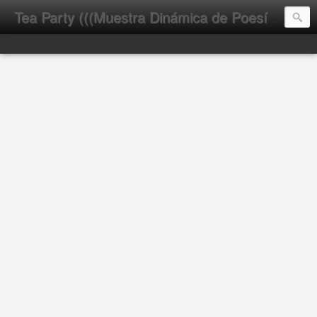
Tea Party (((Muestra Dinámica de Poesía Latinoamericana)))