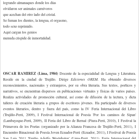
logrando almanaques donde los días
olvidaron ser animales carnívoros
que acechan del otro lado del cristal.
Se fuman los dientes, la lengua, el orgasmo,
todo sexo reprimido.
Aquí cargan los genios
menuda cúspide de inmortalidad.
OSCAR RAMIREZ (Lima, 1984)
Docente de la especialidad de Lengua y Literatura.
Reside en la ciudad de Trujillo. Dirige
Ediciones OREM.
Ha obtenido diversos
reconocimientos, nacionales y extranjeros, por su obra literaria. Sus textos, poéticos y
narrativos, se encuentran dispersos en publicaciones virtuales y físicas de varios países.
Realiza actividades de promoción cultural, así como de difusión de la lectura, y dicta
talleres de creación literaria a grupos de escritores jóvenes. Ha participado de diversos
eventos literarios, dentro y fuera del país, como la IV Feria Internacional del Libro
(Trujillo-Perú, 2009), I Festival Internacional de Poesía 'Por los caminos de Sipan'
(Lambayeque-Perú, 2009), II Feria del Libro de Bernal (Piura-Perú, 2010), I Festival la
Primavera de los Poetas (organizado por la Alianza Francesa de Trujillo-Perú, 2011), I
Encuentro Binacional de Poesía Joven Ecuador-Perú (Ecuador, 2011), I Festival de Poesía
San Luis 2011 'Emilio Adolfo Westphalen' (Lima-Perú, 2011), Feria Internacional del