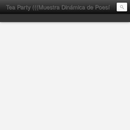
Tea Party (((Muestra Dinámica de Poesía Latinoamericana)))