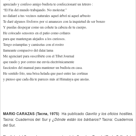
apreciado y confeso amigo budista te confeccionaré un letrero :
“El Fin del mundo trabajando. No molestar.”
no dañaré a tus vecinos naturales aquel árbol ni aquel arbusto
Te daré algunos fósforos por si amaneces con la inquietud de ser bonzo
Y puedas despegar como un cohete la cabeza de tu cuerpo.
He colocado sensores en el patio como collares
para que mantengan alejados a los curiosos.
Tengo estampitas y camisetas con el rostro
llameante compasivo del dalai lama
Me agenciaré para suscribirte con el Tibet Journal
que raudo y por correo me envía electrónicamente
fascículos del manual para mantener un budista en casa.
He sentido frío, una brisa helada que pasó entre las cortinas
y pienso que cada día te pareces más al Himalaya que ansías.
MARIO CARAZAS
(Tacna, 1975)
Ha publicado
Gavrilo y los oficios hostiles
.
Tacna: Cuadernos del Sur y
¿Dónde están los bárbaros?
Tacna: Cuadernos
del Sur.