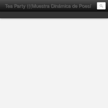
Tea Party (((Muestra Dinámica de Poesía Latinoamericana)))